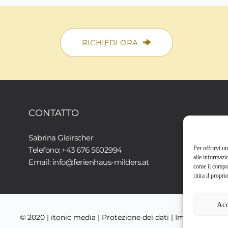
RICHIEDI ORA
CONTATTO
Sabrina Gleirscher 
Per offrirvi u
Telefono: +43 676 5602994
alle informazi
Email: 
info@ferienhaus-milders.at
come il compor
ritira il prop
Acc
© 2020 | 
itonic media
 | 
Protezione dei dati
 | 
Impronta