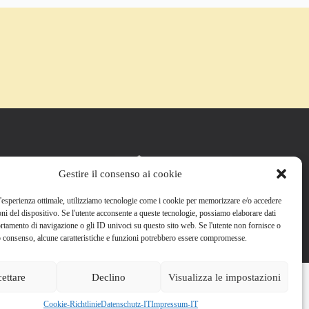
Gestire il consenso ai cookie
n'esperienza ottimale, utilizziamo tecnologie come i cookie per memorizzare e/o accedere
oni del dispositivo. Se l'utente acconsente a queste tecnologie, possiamo elaborare dati
tamento di navigazione o gli ID univoci su questo sito web. Se l'utente non fornisce o
rio consenso, alcune caratteristiche e funzioni potrebbero essere compromesse.
ettare
Declino
Visualizza le impostazioni
Cookie-Richtlinie
Datenschutz-IT
Impressum-IT