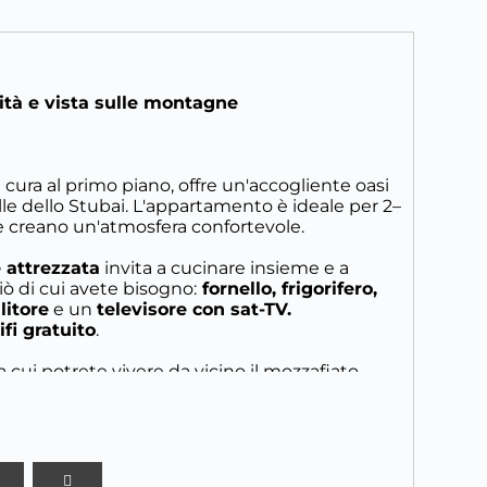
tà e vista sulle montagne
cura al primo piano, offre un'accogliente oasi
alle dello Stubai. L'appartamento è ideale per 2–
e creano un'atmosfera confortevole.
 attrezzata
invita a cucinare insieme e a
iò di cui avete bisogno:
fornello, frigorifero,
litore
e un
televisore con sat-TV.
ifi gratuito
.
a cui potrete vivere da vicino il mozzafiato
o per concludere la giornata con una tazza di