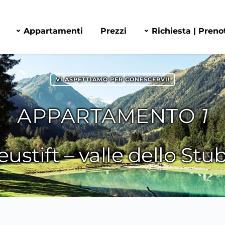
Appartamenti
Prezzi
Richiesta | Preno
VI ASPETTIAMO PER CONESCERVI!
APPARTAMENTO 
1
ustift – valle dello Stu