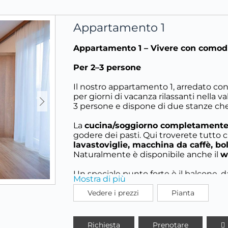
Appartamento 1
Appartamento 1 – Vivere con comodi
Per 2–3 persone
Il nostro appartamento 1, arredato con 
per giorni di vacanza rilassanti nella v
3 persone e dispone di due stanze ch
La
cucina/soggiorno completamente
godere dei pasti. Qui troverete tutto c
lavastoviglie, macchina da caffè, bol
Naturalmente è disponibile anche il
w
Un speciale punto forte è il balcone, d
Mostra di più
mondo montano dello Stubai – perfett
caffè o un bicchiere di vino.
Vedere i prezzi
Pianta
Richiesta
Prenotare